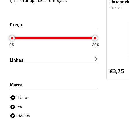
Listar apenas Promoções
Fio Max Pl
LINHAS
Preço
0€
30€
Linhas
€3,75
Marca
Todos
Ex
Barros