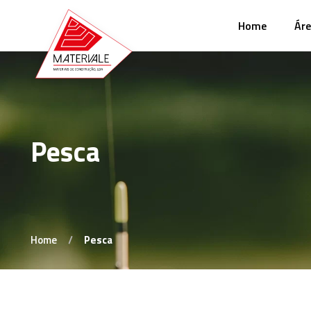
Home
Áre
Pesca
Home
Pesca