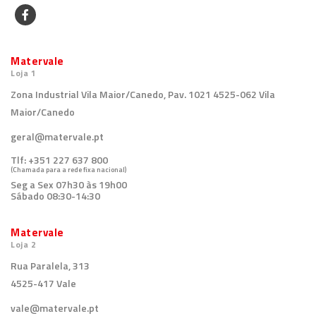
Matervale
Loja 1
Zona Industrial Vila Maior/Canedo, Pav. 1021 4525-062 Vila
Maior/Canedo
geral@matervale.pt
Tlf:
+351 227 637 800
(Chamada para a rede fixa nacional)
Seg a Sex 07h30 às 19h00
Sábado 08:30-14:30
Matervale
Loja 2
Rua Paralela, 313
4525-417 Vale
vale@matervale.pt