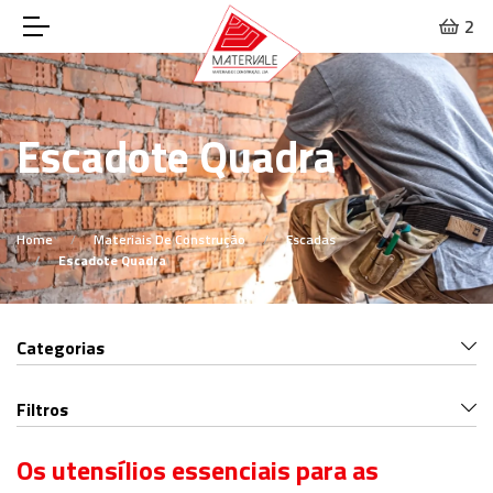
2
Escadote Quadra
Home
Materiais De Construção
Escadas
Escadote Quadra
Categorias
Filtros
Os utensílios essenciais para as