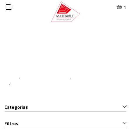
1
Ferramentas de
Medição e Marcação
Home
Materiais De Construção
Ferramentas Manuais
Ferramentas De Medição E Marcação
Categorias
Filtros