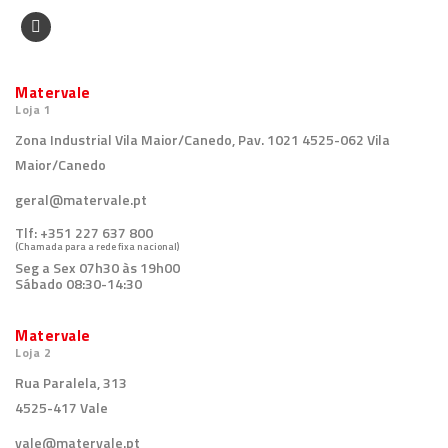
Matervale
Loja 1
Zona Industrial Vila Maior/Canedo, Pav. 1021 4525-062 Vila
Maior/Canedo
geral@matervale.pt
Tlf:
+351 227 637 800
(Chamada para a rede fixa nacional)
Seg a Sex 07h30 às 19h00
Sábado 08:30-14:30
Matervale
Loja 2
Rua Paralela, 313
4525-417 Vale
vale@matervale.pt