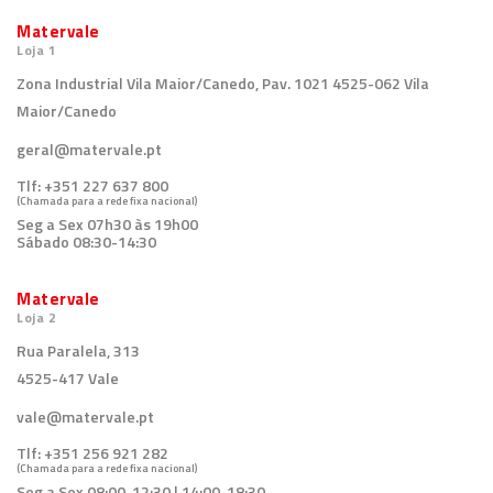
Matervale
Loja 1
Zona Industrial Vila Maior/Canedo, Pav. 1021 4525-062 Vila
Maior/Canedo
geral@matervale.pt
Tlf:
+351 227 637 800
(Chamada para a rede fixa nacional)
Seg a Sex 07h30 às 19h00
Sábado 08:30-14:30
Matervale
Loja 2
Rua Paralela, 313
4525-417 Vale
vale@matervale.pt
Tlf:
+351 256 921 282
(Chamada para a rede fixa nacional)
Seg a Sex 08:00-12:30 | 14:00-18:30