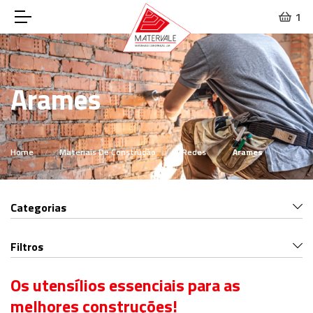
1
Arames
Home
Materiais De Construção
Redes
Arames
Categorias
Filtros
Os utensílios essenciais para as
melhores construções!