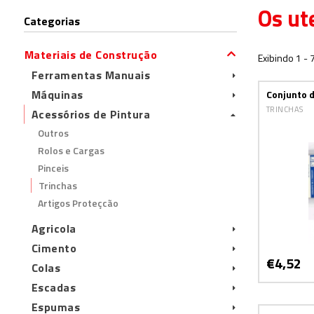
Os ut
Categorias
Materiais de Construção
Exibindo 1 - 
Ferramentas Manuais
Máquinas
Conjunto d
TRINCHAS
Acessórios de Pintura
Outros
Rolos e Cargas
Pinceis
Trinchas
Artigos Proteçcão
Agricola
Cimento
€4,52
Colas
Escadas
Espumas