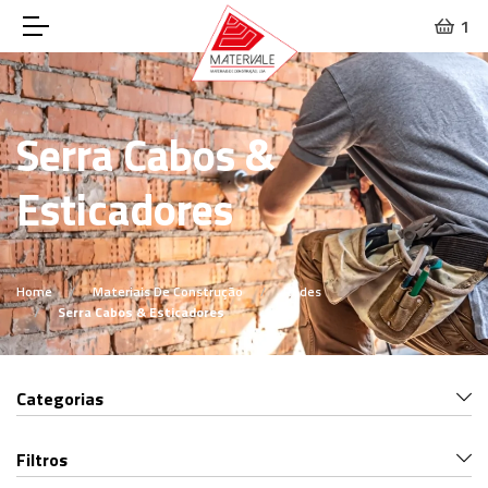
1
Serra Cabos &
Esticadores
Home
Materiais De Construção
Redes
Serra Cabos & Esticadores
Categorias
Filtros