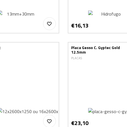
€16,13
c
Placa Gesso C. Gyptec Gold
12.5mm
PLACAS
€23,10