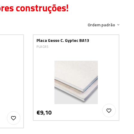
ores construções!
Ordem padrão
Placa Gesso C. Gyptec BA13
PLACAS
€9,10