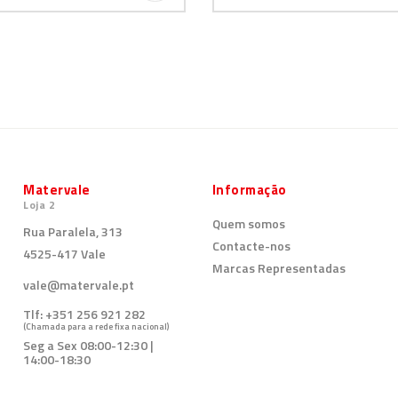
Matervale
Informação
Loja 2
Quem somos
Rua Paralela, 313
Contacte-nos
4525-417 Vale
Marcas Representadas
vale@matervale.pt
Tlf:
+351 256 921 282
(Chamada para a rede fixa nacional)
Seg a Sex 08:00-12:30 |
14:00-18:30