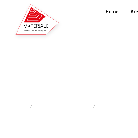
Home
Áre
Placas
Home
Materiais De Construção
Placas De Gesso 