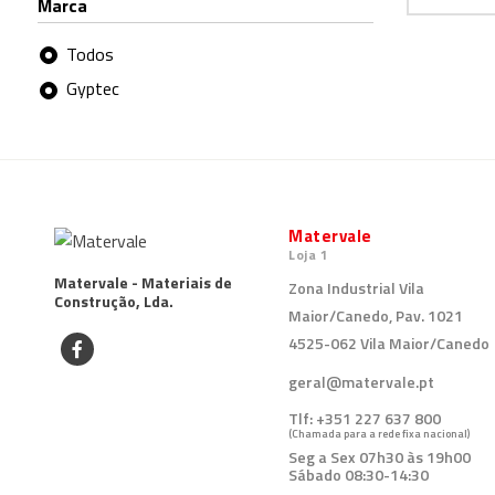
Marca
Todos
Gyptec
Matervale
Loja 1
Matervale - Materiais de
Zona Industrial Vila
Construção, Lda.
Maior/Canedo, Pav. 1021
4525-062 Vila Maior/Canedo
geral@matervale.pt
Tlf:
+351 227 637 800
(Chamada para a rede fixa nacional)
Seg a Sex 07h30 às 19h00
Sábado 08:30-14:30