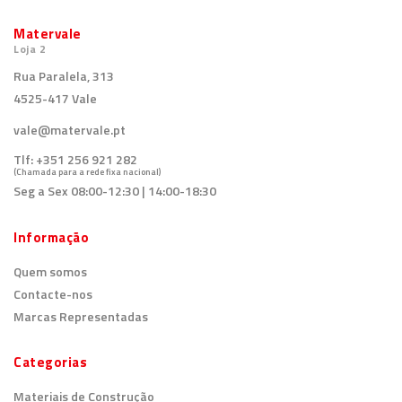
Matervale
Loja 2
Rua Paralela, 313
4525-417 Vale
vale@matervale.pt
Tlf:
+351 256 921 282
(Chamada para a rede fixa nacional)
Seg a Sex 08:00-12:30 | 14:00-18:30
Informação
Quem somos
Contacte-nos
Marcas Representadas
Categorias
Materiais de Construção