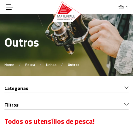
1
Outros
Home
Pesca
Linhas
Outros
Categorias
Filtros
Todos os utensílios de pesca!