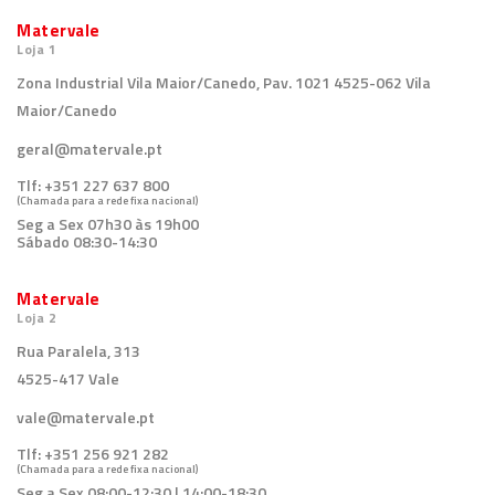
Matervale
Loja 1
Zona Industrial Vila Maior/Canedo, Pav. 1021 4525-062 Vila
Maior/Canedo
geral@matervale.pt
Tlf:
+351 227 637 800
(Chamada para a rede fixa nacional)
Seg a Sex 07h30 às 19h00
Sábado 08:30-14:30
Matervale
Loja 2
Rua Paralela, 313
4525-417 Vale
vale@matervale.pt
Tlf:
+351 256 921 282
(Chamada para a rede fixa nacional)
Seg a Sex 08:00-12:30 | 14:00-18:30