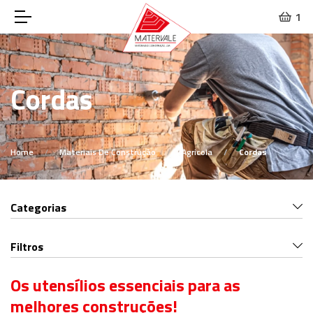
1
Cordas
Home
Materiais De Construção
Agricola
Cordas
Categorias
Filtros
Os utensílios essenciais para as
melhores construções!