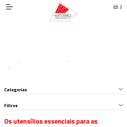
2
Acessórios de Fixação
Home
Materiais De Construção
Placas De Gesso Cartonado
Acessórios De Fixação
Categorias
Filtros
Os utensílios essenciais para as