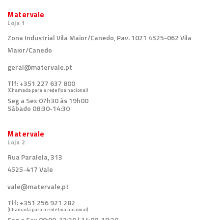
Matervale
Loja 1
Zona Industrial Vila Maior/Canedo, Pav. 1021 4525-062 Vila
Maior/Canedo
geral@matervale.pt
Tlf:
+351 227 637 800
(Chamada para a rede fixa nacional)
Seg a Sex 07h30 às 19h00
Sábado 08:30-14:30
Matervale
Loja 2
Rua Paralela, 313
4525-417 Vale
vale@matervale.pt
Tlf:
+351 256 921 282
(Chamada para a rede fixa nacional)
Seg a Sex 08:00-12:30 | 14:00-18:30