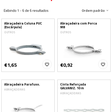
Exibindo 1 - 6 de 6 resultados
Ordem padrão
Abraçadeira Coluna PVC
Abraçadeira com Porca
(Escárpula)
M8
OUTROS
OUTROS
€1,65
€0,92
Abraçadeira Parafuso.
Cinta Reforçada
GALVANIZ. 10 m
ABRAÇADEIRAS
ABRAÇADEIRAS