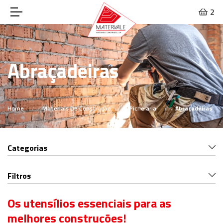
2
Abraçadeiras
Home
Materiais De Construção
Pichelaria
Abraçadeiras
Categorias
Filtros
Os utensílios essenciais para as
melhores construções!