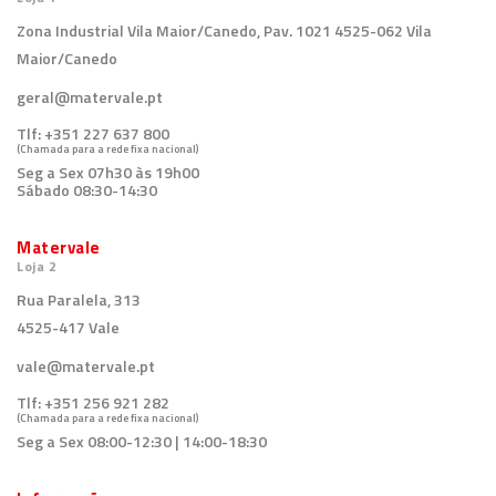
Zona Industrial Vila Maior/Canedo, Pav. 1021 4525-062 Vila
Maior/Canedo
geral@matervale.pt
Tlf:
+351 227 637 800
(Chamada para a rede fixa nacional)
Seg a Sex 07h30 às 19h00
Sábado 08:30-14:30
Matervale
Loja 2
Rua Paralela, 313
4525-417 Vale
vale@matervale.pt
Tlf:
+351 256 921 282
(Chamada para a rede fixa nacional)
Seg a Sex 08:00-12:30 | 14:00-18:30