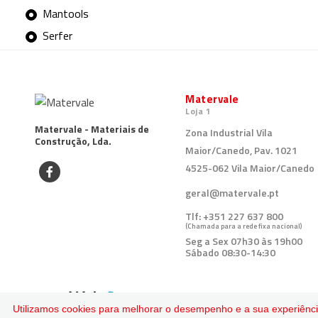
Mantools
Serfer
Matervale
Loja 1
Matervale - Materiais de
Zona Industrial Vila
Construção, Lda.
Maior/Canedo, Pav. 1021
4525-062 Vila Maior/Canedo
geral@matervale.pt
Tlf:
+351 227 637 800
(Chamada para a rede fixa nacional)
Seg a Sex 07h30 às 19h00
Sábado 08:30-14:30
© 2026
Todos os direitos reservados.
Utilizamos cookies para melhorar o desempenho e a sua experiência