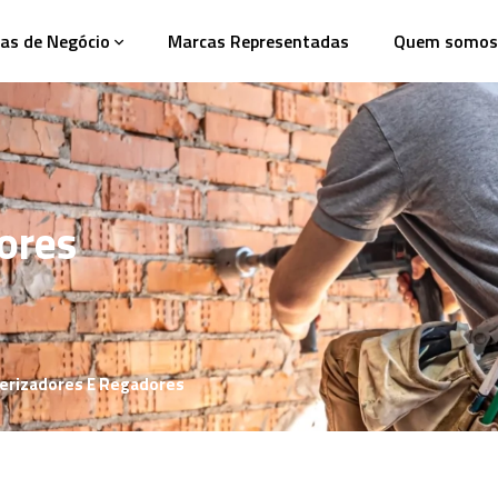
as de Negócio
Marcas Representadas
Quem somos
ores
erizadores E Regadores