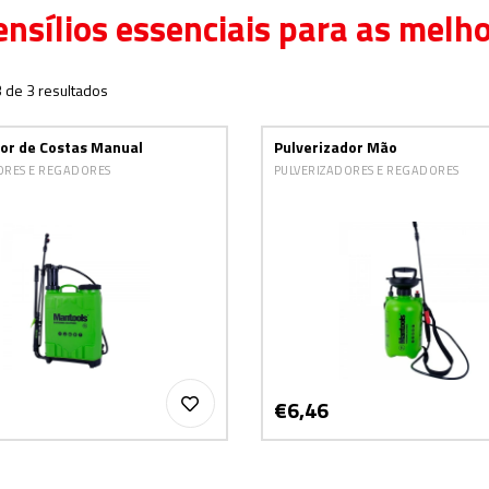
ensílios essenciais para as melh
3 de 3 resultados
dor de Costas Manual
Pulverizador Mão
ORES E REGADORES
PULVERIZADORES E REGADORES
€6,46