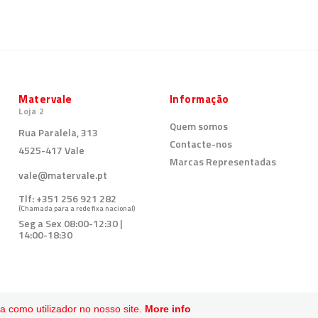
Matervale
Informação
Loja 2
Quem somos
Rua Paralela, 313
Contacte-nos
4525-417 Vale
Marcas Representadas
vale@matervale.pt
Tlf:
+351 256 921 282
(Chamada para a rede fixa nacional)
Seg a Sex 08:00-12:30 |
14:00-18:30
 como utilizador no nosso site.
More info