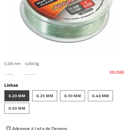
0,200 mm
4,000 kg
ver mais
0,250 mm
5,800 kg
Linhas
0,300 mm
8,500 kg
0.20 MM
0.25 MM
0.30 MM
0.40 MM
0,350 mm
10,500 kg
0.50 MM
Adicionar à Lista de Desejos