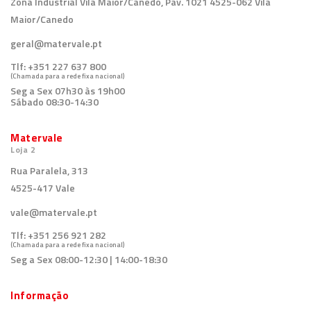
Zona Industrial Vila Maior/Canedo, Pav. 1021 4525-062 Vila
Maior/Canedo
geral@matervale.pt
Tlf:
+351 227 637 800
(Chamada para a rede fixa nacional)
Seg a Sex 07h30 às 19h00
Sábado 08:30-14:30
Matervale
Loja 2
Rua Paralela, 313
4525-417 Vale
vale@matervale.pt
Tlf:
+351 256 921 282
(Chamada para a rede fixa nacional)
Seg a Sex 08:00-12:30 | 14:00-18:30
Informação