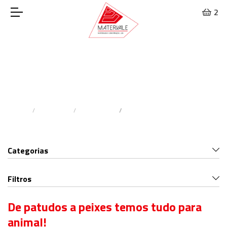
2
Alojamento
Home
Animais
Roedores
Alojamento
Categorias
Filtros
De patudos a peixes temos tudo para
animal!