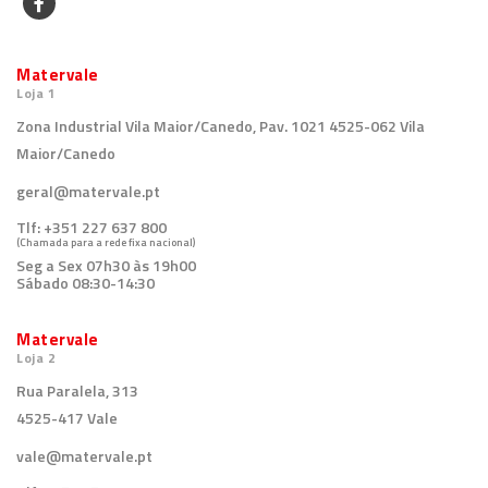
Matervale
Loja 1
Zona Industrial Vila Maior/Canedo, Pav. 1021 4525-062 Vila
Maior/Canedo
geral@matervale.pt
Tlf:
+351 227 637 800
(Chamada para a rede fixa nacional)
Seg a Sex 07h30 às 19h00
Sábado 08:30-14:30
Matervale
Loja 2
Rua Paralela, 313
4525-417 Vale
vale@matervale.pt