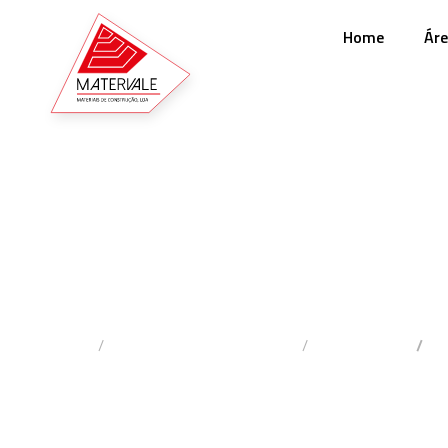
Home
Áre
Colas & Betumes
Home
Materiais De Construção
Carpintaria
C