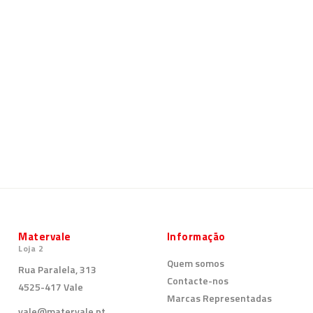
Matervale
Informação
Loja 2
Quem somos
Rua Paralela, 313
Contacte-nos
4525-417 Vale
Marcas Representadas
vale@matervale.pt