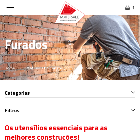
1
Furados
Home
Materiais De Construção
Tijolos
Furados
Categorias
Filtros
Os utensílios essenciais para as
melhores construções!