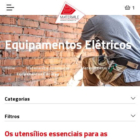
1
Equipamentos Elétricos
Home
Materiais De Construção
Material Elétrico
Equipamentos Elétricos
Categorias
Filtros
Os utensílios essenciais para as