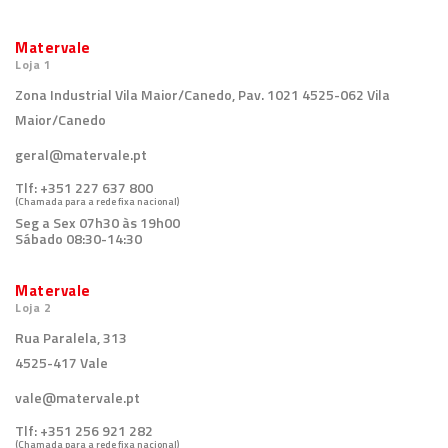
Matervale
Loja 1
Zona Industrial Vila Maior/Canedo, Pav. 1021 4525-062 Vila
Maior/Canedo
geral@matervale.pt
Tlf:
+351 227 637 800
(Chamada para a rede fixa nacional)
Seg a Sex 07h30 às 19h00
Sábado 08:30-14:30
Matervale
Loja 2
Rua Paralela, 313
4525-417 Vale
vale@matervale.pt
Tlf:
+351 256 921 282
(Chamada para a rede fixa nacional)