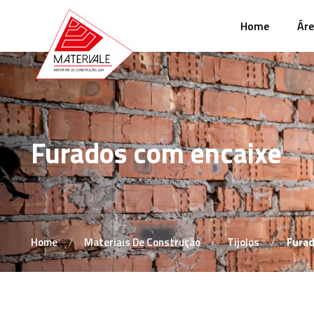
Home
Áre
Furados com encaixe
Home
Materiais De Construção
Tijolos
Furad