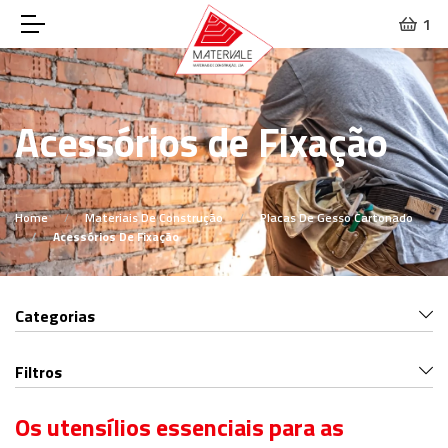
1
Acessórios de Fixação
Home
Materiais De Construção
Placas De Gesso Cartonado
Acessórios De Fixação
Categorias
Filtros
Os utensílios essenciais para as