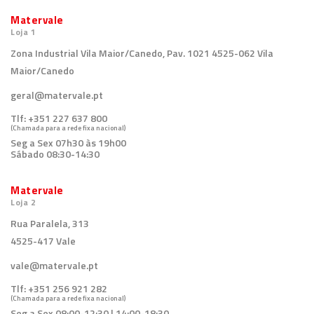
Matervale
Loja 1
Zona Industrial Vila Maior/Canedo, Pav. 1021 4525-062 Vila
Maior/Canedo
geral@matervale.pt
Tlf:
+351 227 637 800
(Chamada para a rede fixa nacional)
Seg a Sex 07h30 às 19h00
Sábado 08:30-14:30
Matervale
Loja 2
Rua Paralela, 313
4525-417 Vale
vale@matervale.pt
Tlf:
+351 256 921 282
(Chamada para a rede fixa nacional)
Seg a Sex 08:00-12:30 | 14:00-18:30