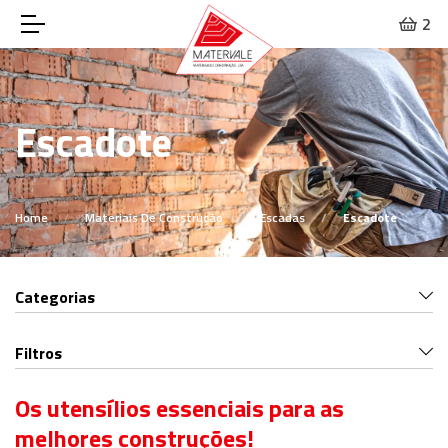
2
Escadote
Home
Materiais De Construção
Escadas
Escadote
Categorias
Filtros
Os utensílios essenciais para as
melhores construções!