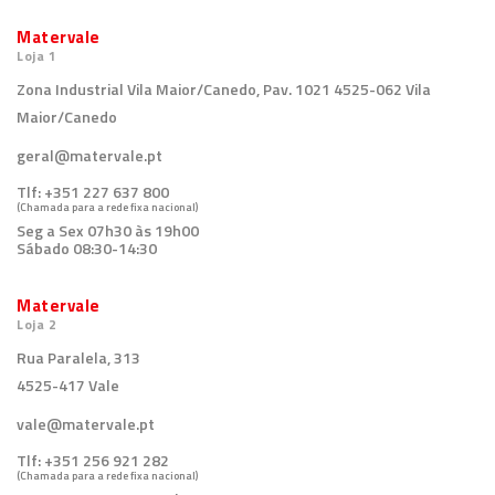
Matervale
Loja 1
Zona Industrial Vila Maior/Canedo, Pav. 1021 4525-062 Vila
Maior/Canedo
geral@matervale.pt
Tlf:
+351 227 637 800
(Chamada para a rede fixa nacional)
Seg a Sex 07h30 às 19h00
Sábado 08:30-14:30
Matervale
Loja 2
Rua Paralela, 313
4525-417 Vale
vale@matervale.pt
Tlf:
+351 256 921 282
(Chamada para a rede fixa nacional)