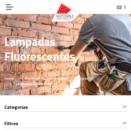
1
Lampadas
Fluorescentes
Home
Materiais De Construção
Lampadas
Lampadas Fluorescentes
Categorias
Filtros