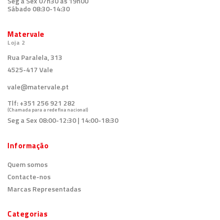
Seg a Sex 07h30 às 19h00
Sábado 08:30-14:30
Matervale
Loja 2
Rua Paralela, 313
4525-417 Vale
vale@matervale.pt
Tlf:
+351 256 921 282
(Chamada para a rede fixa nacional)
Seg a Sex 08:00-12:30 | 14:00-18:30
Informação
Quem somos
Contacte-nos
Marcas Representadas
Categorias