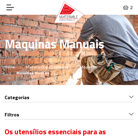
2
Maquinas Manuais
Home
Materiais De Construção
Máquinas
Maquinas Manuais
Categorias
Filtros
Os utensílios essenciais para as