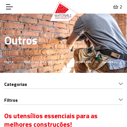
2
Outros
Home
Materiais De Construção
Carpintaria
Outros
Categorias
Filtros
Os utensílios essenciais para as
melhores construções!