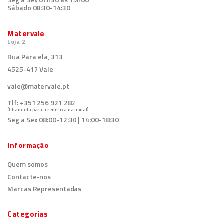
Sábado 08:30-14:30
Matervale
Loja 2
Rua Paralela, 313
4525-417 Vale
vale@matervale.pt
Tlf:
+351 256 921 282
(Chamada para a rede fixa nacional)
Seg a Sex 08:00-12:30 | 14:00-18:30
Informação
Quem somos
Contacte-nos
Marcas Representadas
Categorias