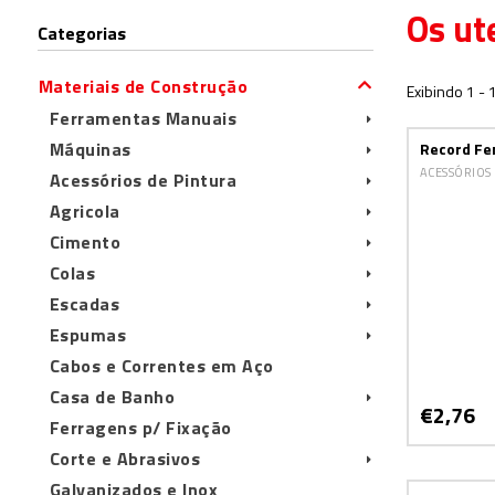
Os ut
Categorias
Materiais de Construção
Exibindo 1 - 
Ferramentas Manuais
Máquinas
Record Fe
ACESSÓRIOS
Acessórios de Pintura
Agricola
Cimento
Colas
Escadas
Espumas
Cabos e Correntes em Aço
Casa de Banho
€2,76
Ferragens p/ Fixação
Corte e Abrasivos
Galvanizados e Inox