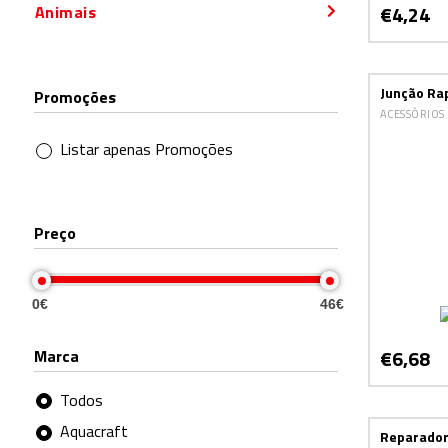
€4,24
Animais
Junção Ra
Promoções
ACESSÓRIOS
Listar apenas Promoções
Preço
0€
46€
€6,68
Marca
Todos
Aquacraft
Reparador