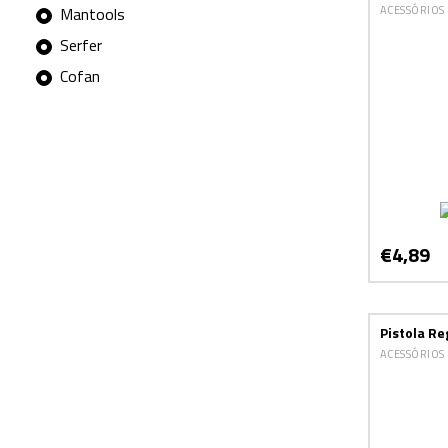
ACESSÓRIOS
Mantools
Serfer
Cofan
€4,89
Pistola R
ACESSÓRIOS