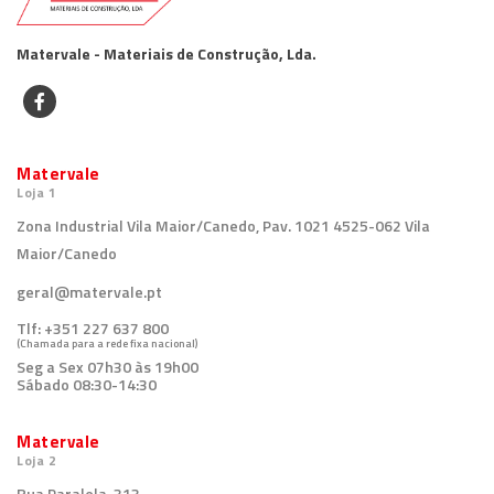
Matervale - Materiais de Construção, Lda.
Matervale
Loja 1
Zona Industrial Vila Maior/Canedo, Pav. 1021 4525-062 Vila
Maior/Canedo
geral@matervale.pt
Tlf:
+351 227 637 800
(Chamada para a rede fixa nacional)
Seg a Sex 07h30 às 19h00
Sábado 08:30-14:30
Matervale
Loja 2
Rua Paralela, 313