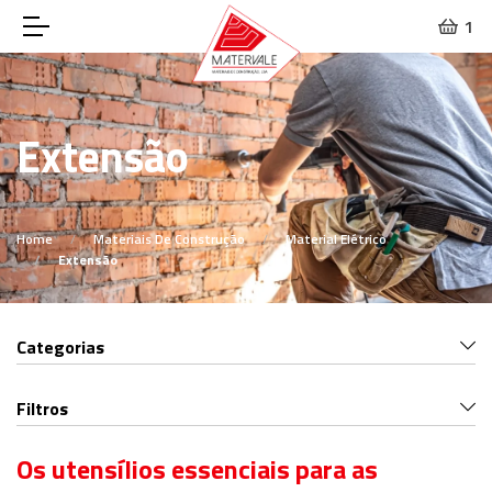
1
Extensão
Home
Materiais De Construção
Material Elétrico
Extensão
Categorias
Filtros
Os utensílios essenciais para as