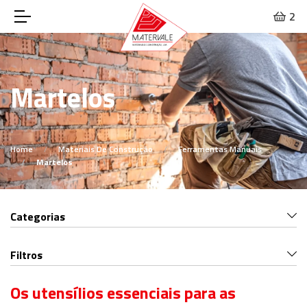
2
Martelos
Home
Materiais De Construção
Ferramentas Manuais
Martelos
Categorias
Filtros
Os utensílios essenciais para as