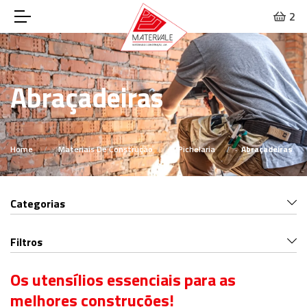
2
Abraçadeiras
Home
Materiais De Construção
Pichelaria
Abraçadeiras
Categorias
Filtros
Os utensílios essenciais para as
melhores construções!