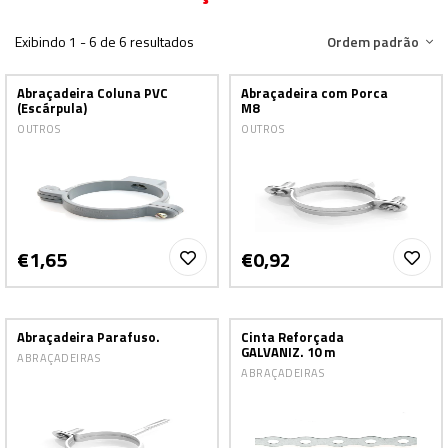
Exibindo 1 - 6 de 6 resultados
Ordem padrão
Abraçadeira Coluna PVC
Abraçadeira com Porca
(Escárpula)
M8
OUTROS
OUTROS
€1,65
€0,92
Abraçadeira Parafuso.
Cinta Reforçada
GALVANIZ. 10 m
ABRAÇADEIRAS
ABRAÇADEIRAS