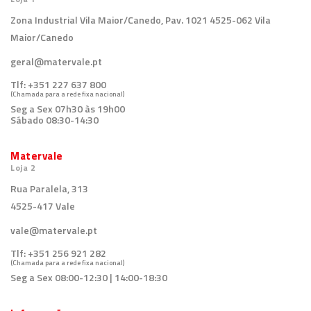
Zona Industrial Vila Maior/Canedo, Pav. 1021 4525-062 Vila
Maior/Canedo
geral@matervale.pt
Tlf:
+351 227 637 800
(Chamada para a rede fixa nacional)
Seg a Sex 07h30 às 19h00
Sábado 08:30-14:30
Matervale
Loja 2
Rua Paralela, 313
4525-417 Vale
vale@matervale.pt
Tlf:
+351 256 921 282
(Chamada para a rede fixa nacional)
Seg a Sex 08:00-12:30 | 14:00-18:30