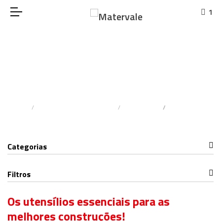
1
Outros
Home
Materiais De Construção
Pichelaria
Outros
Categorias
Filtros
Os utensílios essenciais para as
melhores construções!