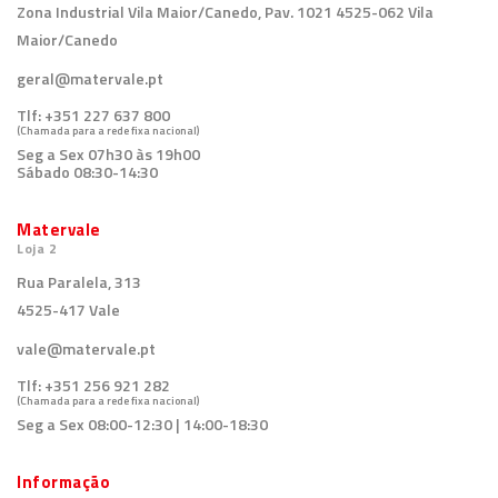
Zona Industrial Vila Maior/Canedo, Pav. 1021 4525-062 Vila
Maior/Canedo
geral@matervale.pt
Tlf:
+351 227 637 800
(Chamada para a rede fixa nacional)
Seg a Sex 07h30 às 19h00
Sábado 08:30-14:30
Matervale
Loja 2
Rua Paralela, 313
4525-417 Vale
vale@matervale.pt
Tlf:
+351 256 921 282
(Chamada para a rede fixa nacional)
Seg a Sex 08:00-12:30 | 14:00-18:30
Informação