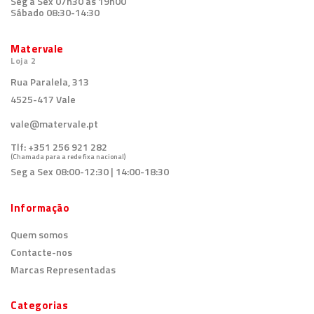
Seg a Sex 07h30 às 19h00
Sábado 08:30-14:30
Matervale
Loja 2
Rua Paralela, 313
4525-417 Vale
vale@matervale.pt
Tlf:
+351 256 921 282
(Chamada para a rede fixa nacional)
Seg a Sex 08:00-12:30 | 14:00-18:30
Informação
Quem somos
Contacte-nos
Marcas Representadas
Categorias