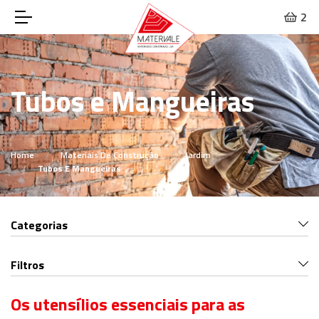
2
Tubos e Mangueiras
Home
Materiais De Construção
Jardim
Tubos E Mangueiras
Categorias
Filtros
Os utensílios essenciais para as