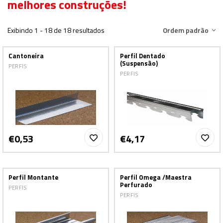
melhores construções!
Exibindo 1 - 18 de 18 resultados
Ordem padrão
Cantoneira
Perfil Dentado
(Suspensão)
PERFIS
PERFIS
€0,53
€4,17
Perfil Montante
Perfil Omega /Maestra
Perfurado
PERFIS
PERFIS