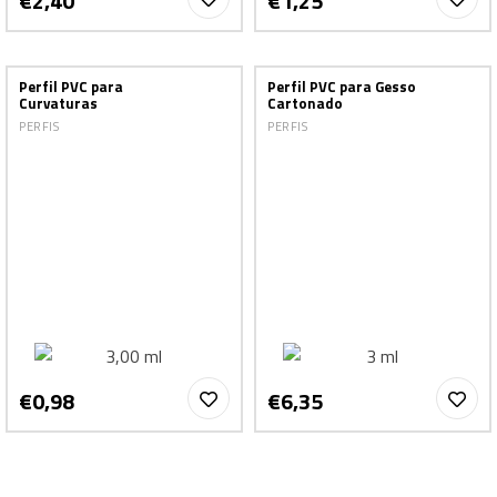
€2,40
€1,25
Perfil PVC para
Perfil PVC para Gesso
Curvaturas
Cartonado
PERFIS
PERFIS
€0,98
€6,35