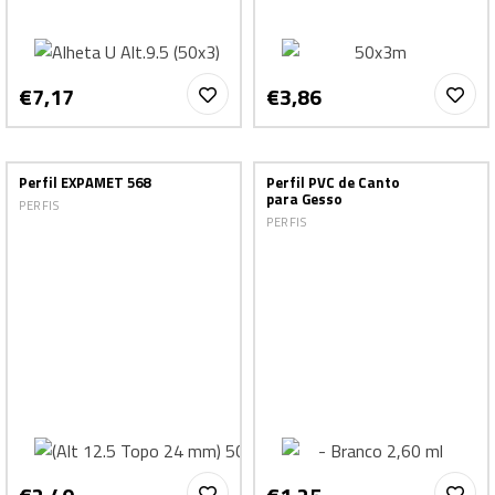
€7,17
€3,86
Perfil EXPAMET 568
Perfil PVC de Canto
para Gesso
PERFIS
PERFIS