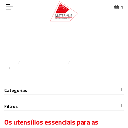
1
Proteção das Mãos
Home
Materiais De Construção
Proteção E Segurança
Proteção Das Mãos
Categorias
Filtros
Os utensílios essenciais para as