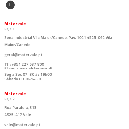
Matervale
Loja 1
Zona Industrial Vila Maior/Canedo, Pav. 1021 4525-062 Vila
Maior/Canedo
geral@matervale.pt
Tlf:
+351 227 637 800
(Chamada para a rede fixa nacional)
Seg a Sex 07h30 às 19h00
Sábado 08:30-14:30
Matervale
Loja 2
Rua Paralela, 313
4525-417 Vale
vale@matervale.pt