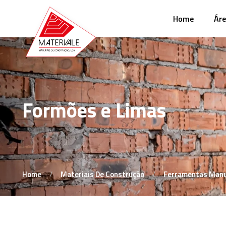
Home
Áre
Formões e Limas
Home
Materiais De Construção
Ferramentas Manu