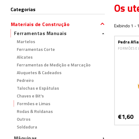
Os ut
Categorias
Materiais de Construção
Exibindo 1 - 
Ferramentas Manuais
Martelos
Pedra Afia
Ferramentas Corte
FORMÕES E 
Alicates
Ferramentas de Medição e Marcação
Aluquetes & Cadeados
Pedreiro
Talochas e Espátulas
Chaves e Bit's
Formões e Limas
Rodas & Roldanas
€1,60
Outros
Soldadura
Máquinas