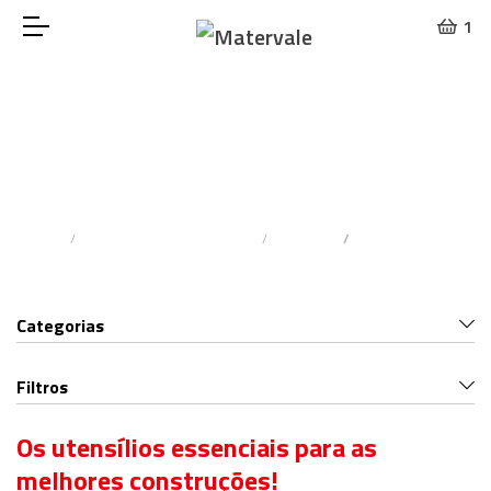
1
Dupla Face
Home
Materiais De Construção
Tijolos
Dupla Face
Categorias
Filtros
Os utensílios essenciais para as
melhores construções!