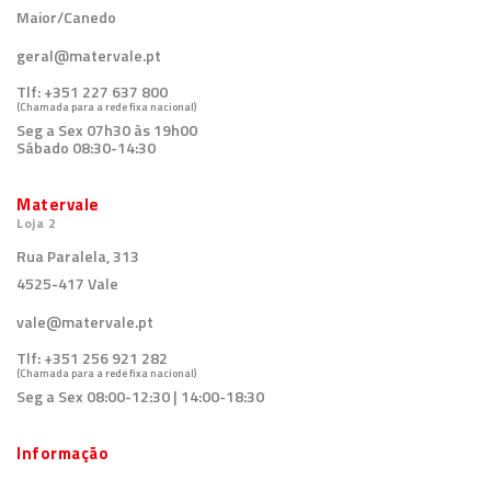
Maior/Canedo
geral@matervale.pt
Tlf:
+351 227 637 800
(Chamada para a rede fixa nacional)
Seg a Sex 07h30 às 19h00
Sábado 08:30-14:30
Matervale
Loja 2
Rua Paralela, 313
4525-417 Vale
vale@matervale.pt
Tlf:
+351 256 921 282
(Chamada para a rede fixa nacional)
Seg a Sex 08:00-12:30 | 14:00-18:30
Informação