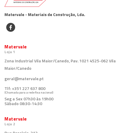
Matervale - Materiais de Construção, Lda.
Matervale
Loja 1
Zona Industrial Vila Maior/Canedo, Pav. 1021 4525-062 Vila
Maior/Canedo
geral@matervale.pt
Tlf:
+351 227 637 800
(Chamada para a rede fixa nacional)
Seg a Sex 07h30 às 19h00
Sábado 08:30-14:30
Matervale
Loja 2
Rua Paralela, 313