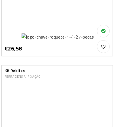
€26,58
Kit Rebites
FERRAGENS P/ FIXAÇÃO