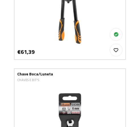
€61,39
Chave Boca/Luneta
CHAVES E BIT'S