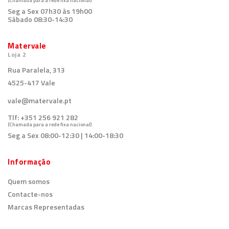
(Chamada para a rede fixa nacional)
Seg a Sex 07h30 às 19h00
Sábado 08:30-14:30
Matervale
Loja 2
Rua Paralela, 313
4525-417 Vale
vale@matervale.pt
Tlf:
+351 256 921 282
(Chamada para a rede fixa nacional)
Seg a Sex 08:00-12:30 | 14:00-18:30
Informação
Quem somos
Contacte-nos
Marcas Representadas