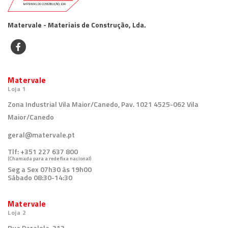
Matervale - Materiais de Construção, Lda.
Matervale
Loja 1
Zona Industrial Vila Maior/Canedo, Pav. 1021 4525-062 Vila
Maior/Canedo
geral@matervale.pt
Tlf:
+351 227 637 800
(Chamada para a rede fixa nacional)
Seg a Sex 07h30 às 19h00
Sábado 08:30-14:30
Matervale
Loja 2
Rua Paralela, 313