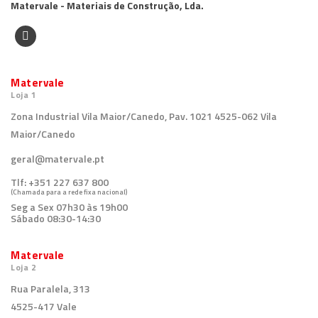
Matervale - Materiais de Construção, Lda.
Matervale
Loja 1
Zona Industrial Vila Maior/Canedo, Pav. 1021 4525-062 Vila
Maior/Canedo
geral@matervale.pt
Tlf:
+351 227 637 800
(Chamada para a rede fixa nacional)
Seg a Sex 07h30 às 19h00
Sábado 08:30-14:30
Matervale
Loja 2
Rua Paralela, 313
4525-417 Vale