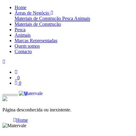
Home
Áreas de Negócio
Materiais de Construção
Pesca
Animais
Materiais de Construção
Pesca
Animais
Marcas Representadas
Quem somos
Contacto
0
0
0
Página desconhecida ou inexistente.
Home