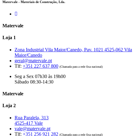
Matervale - Materiais de Construção, Lda.
Matervale
Loja 1
Zona Industrial Vila Maior/Canedo, Pav. 1021 4525-062 Vila
Maior/Canedo
geral@matervale.pt
Tlf:
+351 227 637 800
(Chamada para a rede fixa nacional)
Seg a Sex 07h30 às 19h00
Sábado 08:30-14:30
Matervale
Loja 2
Rua Paralela, 313
4525-417 Vale
vale@matervale.pt
Tlf:
+351 256 921 282
(Chamada para a rede fixa nacional)