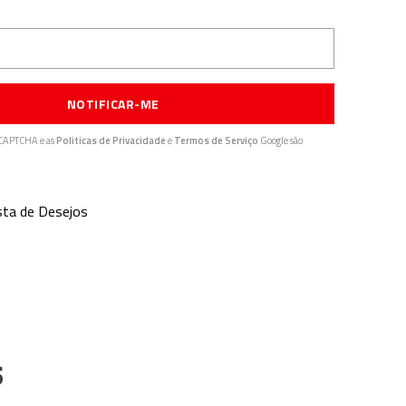
NOTIFICAR-ME
reCAPTCHA e as
Politicas de Privacidade
e
Termos de Serviço
Google são
ista de Desejos
s