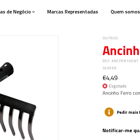
as de Negócio
Marcas Representadas
Quem somos
OUTROS
Ancinh
REF: ANCFRR10DNT
SERFER
€4,49
Esgotado
Ancinho Ferro co
Pedir mais
Notificar-me qua