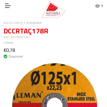
1
DISCO CORTE E REBARBAR
DCCRTAÇ178R
REF: DSCINOX1251
LEMAN
€0,78
Disponível