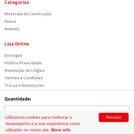
Categorias
Materiais de Construção
Pesca
Animais
Loja Online
Entregas
Política Privacidade
Resolução de Litígios
Termos e Condições
Trocas e Devoluções
Livro de Reclamações
Quantidade:
© 2026
Todos os direitos reservados.
Utilizamos cookies para melhorar o
Percebi!
desempenho e a sua experiência como
Pagamento Seguro
ADICIONAR AO CARRINHO
utilizador no nosso site.
More info