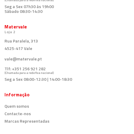
(Chamada para a rede fixa nacional)
Seg a Sex 07h30 às 19h00
Sábado 08:30-14:30
Matervale
Loja 2
Rua Paralela, 313
4525-417 Vale
vale@matervale.pt
Tlf:
+351 256 921 282
(Chamada para a rede fixa nacional)
Seg a Sex 08:00-12:30 | 14:00-18:30
Informação
Quem somos
Contacte-nos
Marcas Representadas