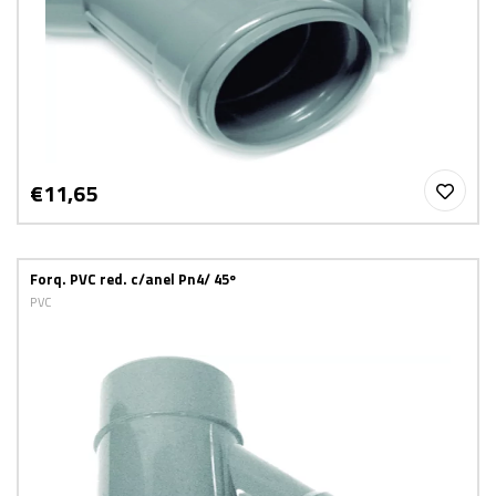
€11,65
Forq. PVC red. c/anel Pn4/ 45º
PVC