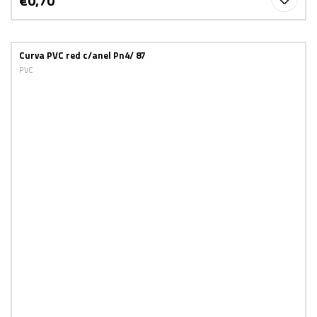
€0,70
Curva PVC red c/anel Pn4/ 87
PVC