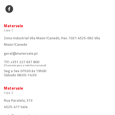
Matervale
Loja 1
Zona Industrial Vila Maior/Canedo, Pav. 1021 4525-062 Vila
Maior/Canedo
geral@matervale.pt
Tlf:
+351 227 637 800
(Chamada para a rede fixa nacional)
Seg a Sex 07h30 às 19h00
Sábado 08:30-14:30
Matervale
Loja 2
Rua Paralela, 313
4525-417 Vale