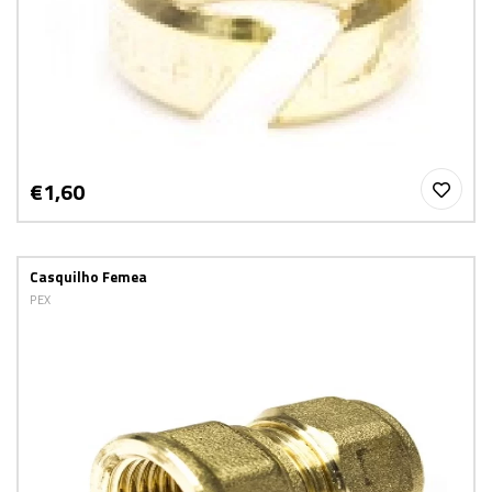
€1,60
Casquilho Femea
PEX