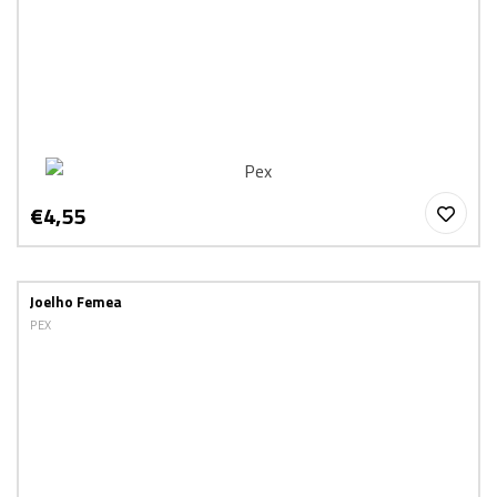
€4,55
Joelho Femea
PEX