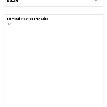
€5,34
Terminal Plastico c/Encaixe
PEX