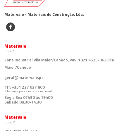
Matervale - Materiais de Construção, Lda.
Matervale
Loja 1
Zona Industrial Vila Maior/Canedo, Pav. 1021 4525-062 Vila
Maior/Canedo
geral@matervale.pt
Tlf:
+351 227 637 800
(Chamada para a rede fixa nacional)
Seg a Sex 07h30 às 19h00
Sábado 08:30-14:30
Matervale
Loja 2
Rua Paralela, 313