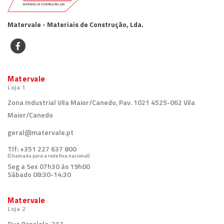
Matervale - Materiais de Construção, Lda.
Matervale
Loja 1
Zona Industrial Vila Maior/Canedo, Pav. 1021 4525-062 Vila
Maior/Canedo
geral@matervale.pt
Tlf:
+351 227 637 800
(Chamada para a rede fixa nacional)
Seg a Sex 07h30 às 19h00
Sábado 08:30-14:30
Matervale
Loja 2
Rua Paralela, 313