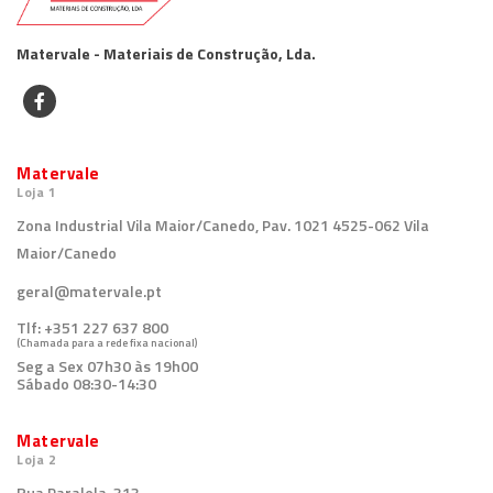
Matervale - Materiais de Construção, Lda.
Matervale
Loja 1
Zona Industrial Vila Maior/Canedo, Pav. 1021 4525-062 Vila
Maior/Canedo
geral@matervale.pt
Tlf:
+351 227 637 800
(Chamada para a rede fixa nacional)
Seg a Sex 07h30 às 19h00
Sábado 08:30-14:30
Matervale
Loja 2
Rua Paralela, 313