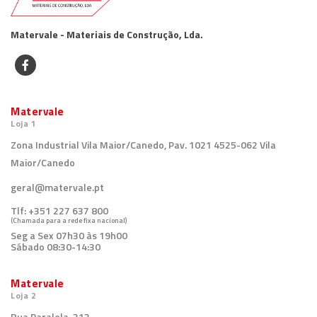
Matervale - Materiais de Construção, Lda.
Matervale
Loja 1
Zona Industrial Vila Maior/Canedo, Pav. 1021 4525-062 Vila
Maior/Canedo
geral@matervale.pt
Tlf:
+351 227 637 800
(Chamada para a rede fixa nacional)
Seg a Sex 07h30 às 19h00
Sábado 08:30-14:30
Matervale
Loja 2
Rua Paralela, 313