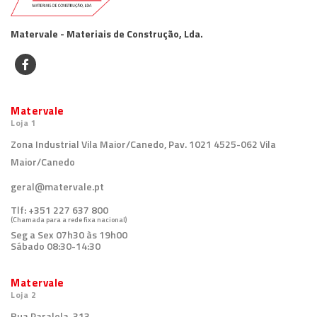
Matervale - Materiais de Construção, Lda.
Matervale
Loja 1
Zona Industrial Vila Maior/Canedo, Pav. 1021 4525-062 Vila
Maior/Canedo
geral@matervale.pt
Tlf:
+351 227 637 800
(Chamada para a rede fixa nacional)
Seg a Sex 07h30 às 19h00
Sábado 08:30-14:30
Matervale
Loja 2
Rua Paralela, 313